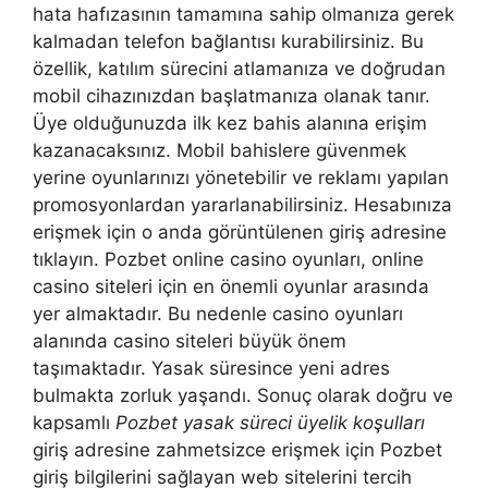
hata hafızasının tamamına sahip olmanıza gerek
kalmadan telefon bağlantısı kurabilirsiniz. Bu
özellik, katılım sürecini atlamanıza ve doğrudan
mobil cihazınızdan başlatmanıza olanak tanır.
Üye olduğunuzda ilk kez bahis alanına erişim
kazanacaksınız. Mobil bahislere güvenmek
yerine oyunlarınızı yönetebilir ve reklamı yapılan
promosyonlardan yararlanabilirsiniz. Hesabınıza
erişmek için o anda görüntülenen giriş adresine
tıklayın. Pozbet online casino oyunları, online
casino siteleri için en önemli oyunlar arasında
yer almaktadır. Bu nedenle casino oyunları
alanında casino siteleri büyük önem
taşımaktadır. Yasak süresince yeni adres
bulmakta zorluk yaşandı. Sonuç olarak doğru ve
kapsamlı
Pozbet yasak süreci üyelik koşulları
giriş adresine zahmetsizce erişmek için Pozbet
giriş bilgilerini sağlayan web sitelerini tercih