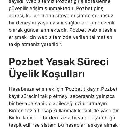
sayıldı. Web sitemiz Pozbet giriş adreslerine
güvenilir erişim sunmaktadır. Pozbet giriş
adresi, kullanıcıların siteye erişimde sorunsuz
bir deneyim yaşamasını sağlamak için düzenli
olarak güncellenmektedir. Pozbet web sitesine
erişmek için web sitemizde verilen talimatları
takip etmeniz yeterlidir.
Pozbet Yasak Süreci
Üyelik Koşulları
Hesabınıza erişmek için ‘Pozbet tıklayın.Pozbet
kayıt sürecini takip etmeyi seçerseniz yalnızca
bir hesaba sahip olabileceğinizi unutmayın.
Birden fazla hesap kullanmak kesinlikle yasaktır.
Bir kullanıcının birden fazla hesap oluşturduğu
tespit edilirse sistem bu hesapları askıya almak