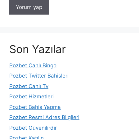
Son Yazılar
Pozbet Canlı Bingo
Pozbet Twitter Bahisleri
Pozbet Canlı Tv
Pozbet Hizmetleri
Pozbet Bahis Yapma
Pozbet Resmi Adres Bilgileri
Pozbet Güvenilirdir
Pozbet Katılın