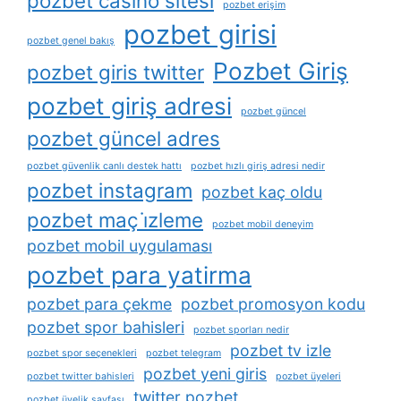
pozbet casino sitesi
pozbet erişim
pozbet girisi
pozbet genel bakış
Pozbet Giriş
pozbet giris twitter
pozbet giriş adresi
pozbet güncel
pozbet güncel adres
pozbet güvenlik canlı destek hattı
pozbet hızlı giriş adresi nedir
pozbet instagram
pozbet kaç oldu
pozbet maç i̇zleme
pozbet mobil deneyim
pozbet mobil uygulaması
pozbet para yatirma
pozbet para çekme
pozbet promosyon kodu
pozbet spor bahisleri
pozbet sporları nedir
pozbet tv izle
pozbet spor seçenekleri
pozbet telegram
pozbet yeni giris
pozbet twitter bahisleri
pozbet üyeleri
twitter pozbet
pozbet üyelik sayfası