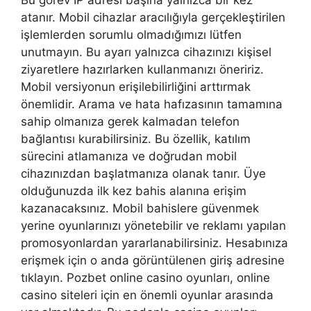
Bu görev IP adresi başına yalnızca bir kez
atanır. Mobil cihazlar aracılığıyla gerçekleştirilen
işlemlerden sorumlu olmadığımızı lütfen
unutmayın. Bu ayarı yalnızca cihazınızı kişisel
ziyaretlere hazırlarken kullanmanızı öneririz.
Mobil versiyonun erişilebilirliğini arttırmak
önemlidir. Arama ve hata hafızasının tamamına
sahip olmanıza gerek kalmadan telefon
bağlantısı kurabilirsiniz. Bu özellik, katılım
sürecini atlamanıza ve doğrudan mobil
cihazınızdan başlatmanıza olanak tanır. Üye
olduğunuzda ilk kez bahis alanına erişim
kazanacaksınız. Mobil bahislere güvenmek
yerine oyunlarınızı yönetebilir ve reklamı yapılan
promosyonlardan yararlanabilirsiniz. Hesabınıza
erişmek için o anda görüntülenen giriş adresine
tıklayın. Pozbet online casino oyunları, online
casino siteleri için en önemli oyunlar arasında