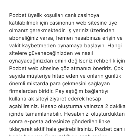
Pozbet üyelik koşulları canlı casinoya
katılabilmek için casinonun web sitesine üye
olmanız gerekmektedir. İş yeriniz üzerinden
aboneliğiniz varsa, hemen hesabınıza erişin ve
vakit kaybetmeden oynamaya başlayın. Hangi
sitelere güveneceğinizden ve nasıl
oynayacağınızdan emin değilseniz rehberlik için
Pozbet web sitesine göz atmanızı öneririz. Çok
sayıda müşteriye hitap eden ve onların günlük
önemli miktarda para çekmesini sağlayan
firmalardan biridir. Paylaştığım bağlantıyı
kullanarak siteyi ziyaret ederek hesap
açabilirsiniz. Hesap oluşturma yalnızca 2 dakika
içinde tamamlanabilir. Hesabınızı oluşturduktan
sonra e-posta adresinize gönderilen linke
tıklayarak aktif hale getirebilirsiniz. Pozbet canlı