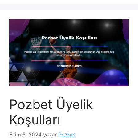
Pozbet Üyelik
Koşulları
Ekim 5, 2024
yazar
Pozbet