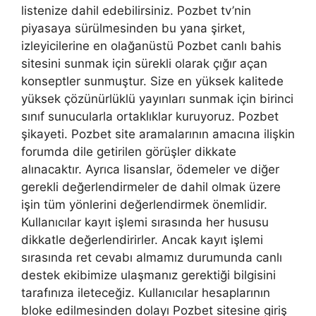
listenize dahil edebilirsiniz. Pozbet tv’nin
piyasaya sürülmesinden bu yana şirket,
izleyicilerine en olağanüstü Pozbet canlı bahis
sitesini sunmak için sürekli olarak çığır açan
konseptler sunmuştur. Size en yüksek kalitede
yüksek çözünürlüklü yayınları sunmak için birinci
sınıf sunucularla ortaklıklar kuruyoruz. Pozbet
şikayeti. Pozbet site aramalarının amacına ilişkin
forumda dile getirilen görüşler dikkate
alınacaktır. Ayrıca lisanslar, ödemeler ve diğer
gerekli değerlendirmeler de dahil olmak üzere
işin tüm yönlerini değerlendirmek önemlidir.
Kullanıcılar kayıt işlemi sırasında her hususu
dikkatle değerlendirirler. Ancak kayıt işlemi
sırasında ret cevabı almamız durumunda canlı
destek ekibimize ulaşmanız gerektiği bilgisini
tarafınıza ileteceğiz. Kullanıcılar hesaplarının
bloke edilmesinden dolayı Pozbet sitesine giriş