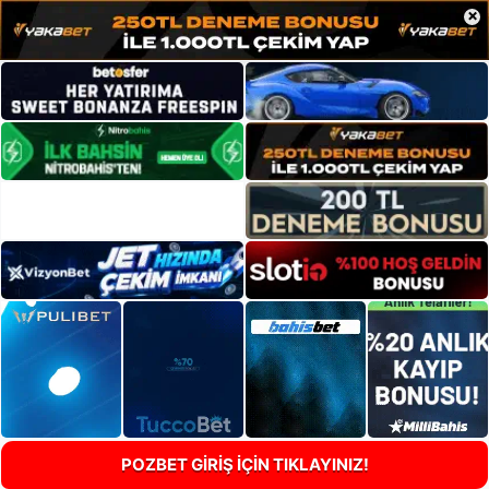
×
POZBET GİRİŞ İÇİN TIKLAYINIZ!