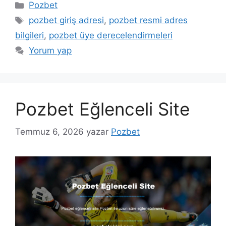
Kategoriler
Pozbet
Etiketler
pozbet giriş adresi
,
pozbet resmi adres
bilgileri
,
pozbet üye derecelendirmeleri
Yorum yap
Pozbet Eğlenceli Site
Temmuz 6, 2026
yazar
Pozbet