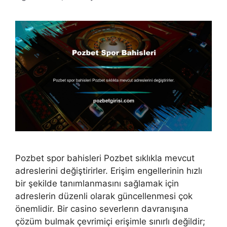
Pozbet spor bahisleri Pozbet sıklıkla mevcut
adreslerini değiştirirler. Erişim engellerinin hızlı
bir şekilde tanımlanmasını sağlamak için
adreslerin düzenli olarak güncellenmesi çok
önemlidir. Bir casino severlerın davranışına
çözüm bulmak çevrimiçi erişimle sınırlı değildir;