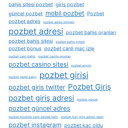
bahis sitesi pozbet
giris pozbet
mobil pozbet
güncel pozbet
Pozbet
pozbet adres
pozbet adres bilgileri
pozbet adresi
pozbet bahis oranları
pozbet bahis sitesi
pozbet bahis şirketi
pozbet bonus
pozbet canli maç izle
pozbet canlı bahis
pozbet casino oyunları
pozbet casino sitesi
pozbet erişim
pozbet girisi
pozbet genel bakış
Pozbet Giriş
pozbet giris twitter
pozbet giriş adresi
pozbet güncel
pozbet güncel adres
pozbet güvenlik canlı destek hattı
pozbet hızlı giriş adresi nedir
pozbet instagram
pozbet kaç oldu