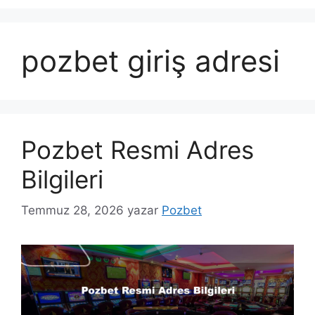
pozbet giriş adresi
Pozbet Resmi Adres
Bilgileri
Temmuz 28, 2026
yazar
Pozbet