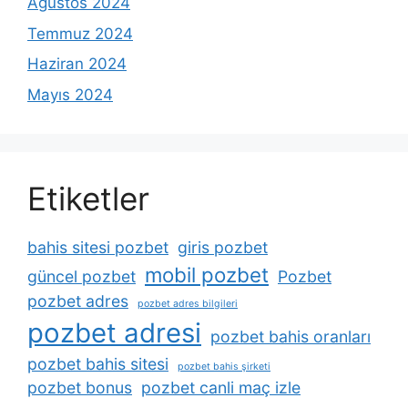
Ağustos 2024
Temmuz 2024
Haziran 2024
Mayıs 2024
Etiketler
bahis sitesi pozbet
giris pozbet
mobil pozbet
güncel pozbet
Pozbet
pozbet adres
pozbet adres bilgileri
pozbet adresi
pozbet bahis oranları
pozbet bahis sitesi
pozbet bahis şirketi
pozbet bonus
pozbet canli maç izle