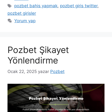
Etiketler
pozbet bahis yapmak
,
pozbet giris twitter
,
pozbet girişler
Yorum yap
Pozbet Şikayet
Yönlendirme
Ocak 22, 2025
yazar
Pozbet