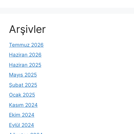
Arşivler
Temmuz 2026
Haziran 2026
Haziran 2025
Mayıs 2025
Şubat 2025
Ocak 2025
Kasım 2024
Ekim 2024
Eylül 2024