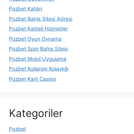
Pozbet Katılın
Pozbet Bahis Sitesi Adresi
Pozbet Kaliteli Hizmetler
Pozbet Oyun Oynama
Pozbet Spor Bahis Sitesi
Pozbet Mobil Uygulama
Pozbet Kullanım Kolaylığı
Pozbet Karlı Casino
Kategoriler
Pozbet