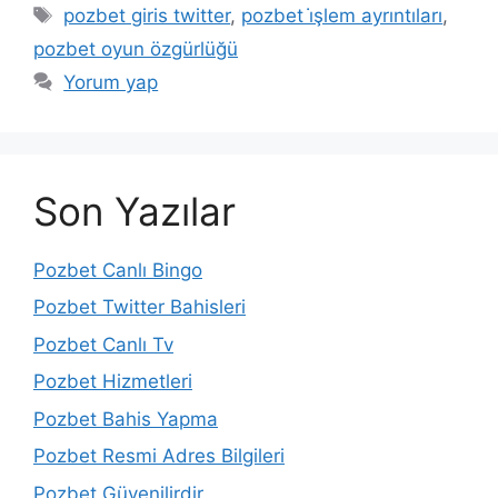
Etiketler
pozbet giris twitter
,
pozbet i̇şlem ayrıntıları
,
pozbet oyun özgürlüğü
Yorum yap
Son Yazılar
Pozbet Canlı Bingo
Pozbet Twitter Bahisleri
Pozbet Canlı Tv
Pozbet Hizmetleri
Pozbet Bahis Yapma
Pozbet Resmi Adres Bilgileri
Pozbet Güvenilirdir