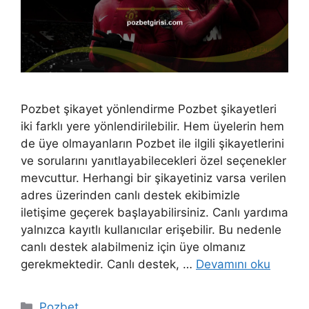
Pozbet şikayet yönlendirme Pozbet şikayetleri
iki farklı yere yönlendirilebilir. Hem üyelerin hem
de üye olmayanların Pozbet ile ilgili şikayetlerini
ve sorularını yanıtlayabilecekleri özel seçenekler
mevcuttur. Herhangi bir şikayetiniz varsa verilen
adres üzerinden canlı destek ekibimizle
iletişime geçerek başlayabilirsiniz. Canlı yardıma
yalnızca kayıtlı kullanıcılar erişebilir. Bu nedenle
canlı destek alabilmeniz için üye olmanız
gerekmektedir. Canlı destek, …
Devamını oku
Kategoriler
Pozbet