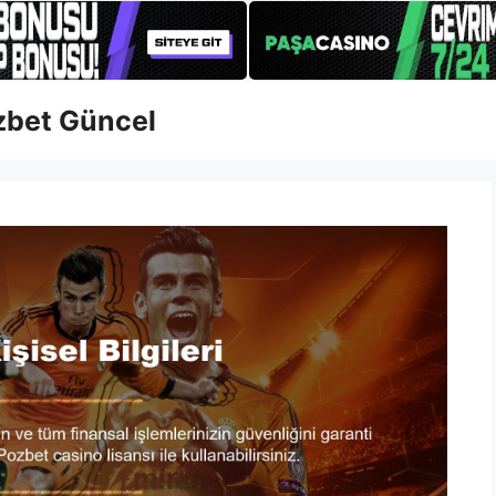
zbet Güncel