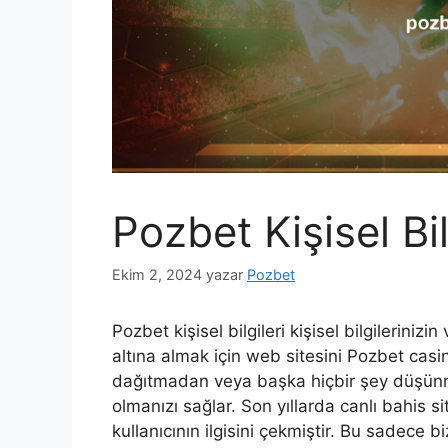
Pozbet Kişisel Bil
Ekim 2, 2024
yazar
Pozbet
Pozbet kişisel bilgileri kişisel bilgilerinizi
altına almak için web sitesini Pozbet casino 
dağıtmadan veya başka hiçbir şey düşünm
olmanızı sağlar. Son yıllarda canlı bahis s
kullanıcının ilgisini çekmiştir. Bu sadece 