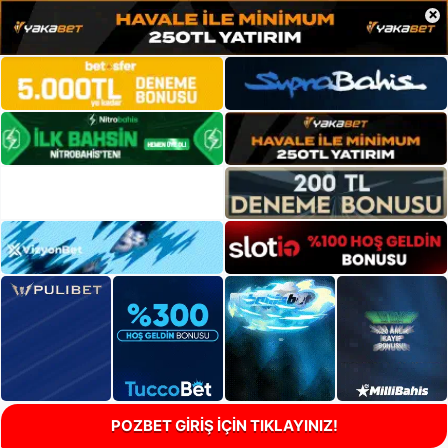
×
POZBET GİRİŞ İÇİN TIKLAYINIZ!