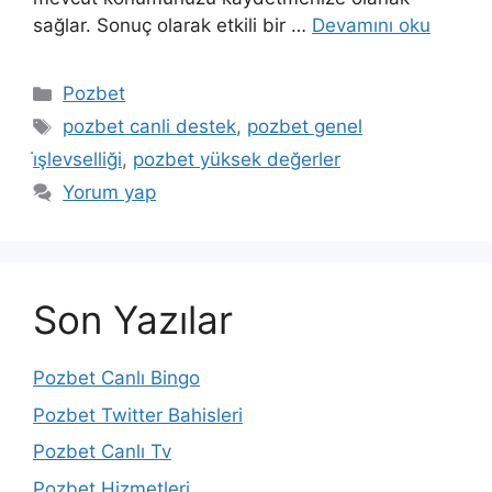
sağlar. Sonuç olarak etkili bir …
Devamını oku
Kategoriler
Pozbet
Etiketler
pozbet canli destek
,
pozbet genel
i̇şlevselliği
,
pozbet yüksek değerler
Yorum yap
Son Yazılar
Pozbet Canlı Bingo
Pozbet Twitter Bahisleri
Pozbet Canlı Tv
Pozbet Hizmetleri