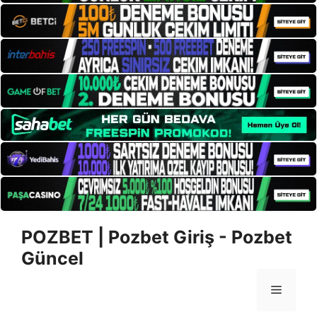
İçeriğe
POZBET | Pozbet Giriş - Pozbet
atla
Güncel
Menü