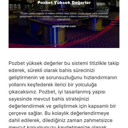
Pozbet yüksek değerler bu sistemi titizlikle takip
ederek, sürekli olarak bahis sürecinizi
geliştirmenin ve sorunsuzluğunu hızlandırmanın
yollarını keşfederek ilerici bir yolculuğa
çıkacaksınız. Pozbet, iyi tasarlanmış yapısı
sayesinde mevcut bahis stratejinizi
değerlendirmek ve geliştirmek için kapsamlı bir
çerçeve sağlar. Bu kolaylık değerlendirmeye
dahil edilerek, dilediğiniz zaman zahmetsizce
mevcut konumunuzu kaydetmenize olanak