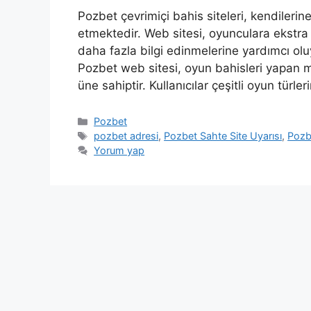
Pozbet çevrimiçi bahis siteleri, kendilerine
etmektedir. Web sitesi, oyunculara ekstr
daha fazla bilgi edinmelerine yardımcı olu
Pozbet web sitesi, oyun bahisleri yapan m
üne sahiptir. Kullanıcılar çeşitli oyun tür
Kategoriler
Pozbet
Etiketler
pozbet adresi
,
Pozbet Sahte Site Uyarısı
,
Pozbe
Yorum yap