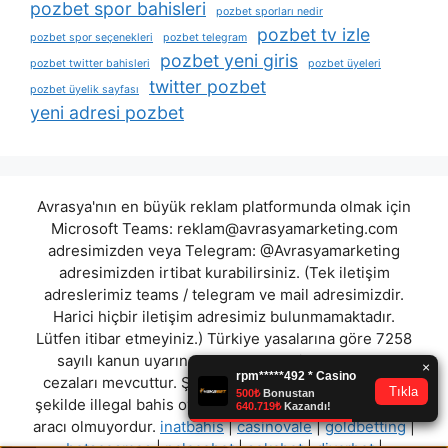
pozbet spor bahisleri
pozbet sporları nedir
pozbet tv izle
pozbet spor seçenekleri
pozbet telegram
pozbet yeni giris
pozbet twitter bahisleri
pozbet üyeleri
twitter pozbet
pozbet üyelik sayfası
yeni adresi pozbet
Avrasya'nın en büyük reklam platformunda olmak için
Microsoft Teams:
reklam@avrasyamarketing.com
adresimizden veya Telegram: @Avrasyamarketing
adresimizden irtibat kurabilirsiniz. (Tek iletişim
adreslerimiz teams / telegram ve mail adresimizdir.
Harici hiçbir iletişim adresimiz bulunmamaktadır.
Lütfen itibar etmeyiniz.) Türkiye yasalarına göre 7258
sayılı kanun uyarınca yasa dışı bahis oynamanın
cezaları mevcuttur. Şu an bulunduğunuz site hiç bir
şekilde illegal bahis oyunları oynatmıyor ve oynamaya
aracı olmuyordur.
inatbahis
|
casinovale
|
goldbetting
|