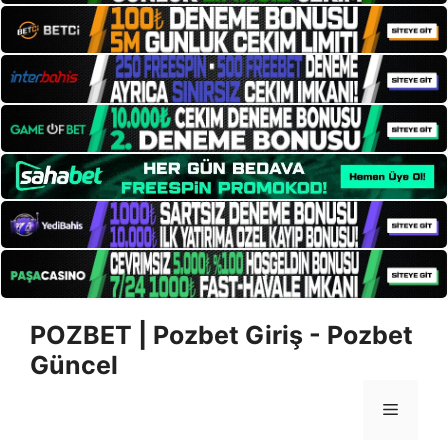
İçeriğe
POZBET | Pozbet Giriş - Pozbet
atla
Güncel
Menü