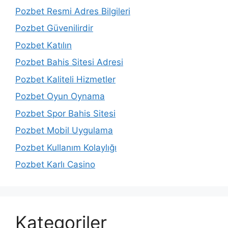
Pozbet Resmi Adres Bilgileri
Pozbet Güvenilirdir
Pozbet Katılın
Pozbet Bahis Sitesi Adresi
Pozbet Kaliteli Hizmetler
Pozbet Oyun Oynama
Pozbet Spor Bahis Sitesi
Pozbet Mobil Uygulama
Pozbet Kullanım Kolaylığı
Pozbet Karlı Casino
Kategoriler