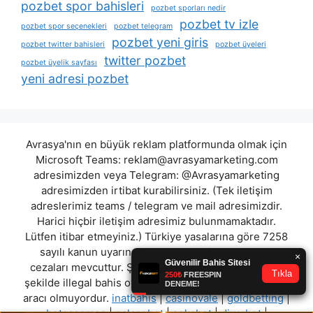
pozbet spor bahisleri
pozbet sporları nedir
pozbet tv izle
pozbet spor seçenekleri
pozbet telegram
pozbet yeni giris
pozbet twitter bahisleri
pozbet üyeleri
twitter pozbet
pozbet üyelik sayfası
yeni adresi pozbet
Avrasya'nın en büyük reklam platformunda olmak için
Microsoft Teams:
reklam@avrasyamarketing.com
adresimizden veya Telegram: @Avrasyamarketing
adresimizden irtibat kurabilirsiniz. (Tek iletişim
adreslerimiz teams / telegram ve mail adresimizdir.
Harici hiçbir iletişim adresimiz bulunmamaktadır.
Lütfen itibar etmeyiniz.) Türkiye yasalarına göre 7258
sayılı kanun uyarınca yasa dışı bahis oynamanın
cezaları mevcuttur. Şu an bulunduğunuz site hiç bir
şekilde illegal bahis oyunları oynatmıyor ve oynamaya
aracı olmuyordur.
inatbahis
|
casinovale
|
goldbetting
|