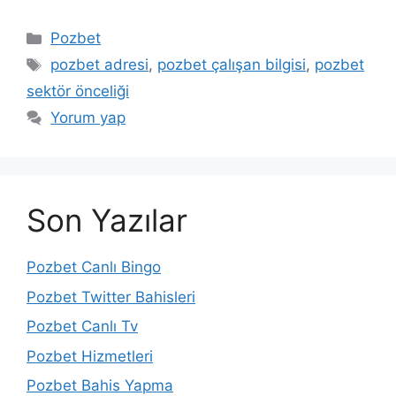
Kategoriler
Pozbet
Etiketler
pozbet adresi
,
pozbet çalışan bilgisi
,
pozbet
sektör önceliği
Yorum yap
Son Yazılar
Pozbet Canlı Bingo
Pozbet Twitter Bahisleri
Pozbet Canlı Tv
Pozbet Hizmetleri
Pozbet Bahis Yapma