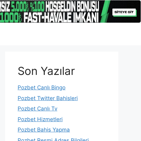
Son Yazılar
Pozbet Canlı Bingo
Pozbet Twitter Bahisleri
Pozbet Canlı Tv
Pozbet Hizmetleri
Pozbet Bahis Yapma
Pozbet Resmi Adres Bilgileri