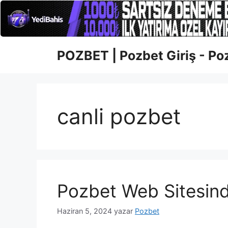
İçeriğe
POZBET | Pozbet Giriş - Po
atla
canli pozbet
Pozbet Web Sitesinde
Haziran 5, 2024
yazar
Pozbet