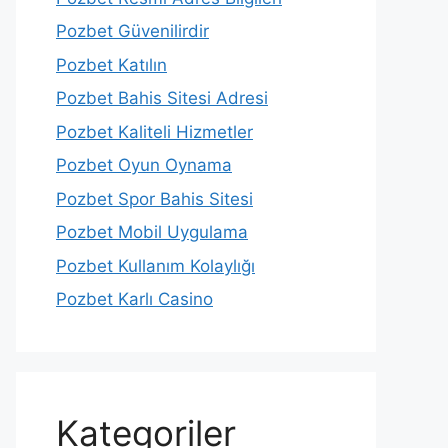
Pozbet Güvenilirdir
Pozbet Katılın
Pozbet Bahis Sitesi Adresi
Pozbet Kaliteli Hizmetler
Pozbet Oyun Oynama
Pozbet Spor Bahis Sitesi
Pozbet Mobil Uygulama
Pozbet Kullanım Kolaylığı
Pozbet Karlı Casino
Kategoriler