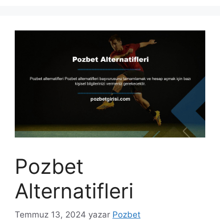
Pozbet
Alternatifleri
Temmuz 13, 2024
yazar
Pozbet