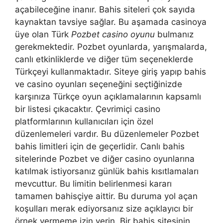
açabileceğine inanır. Bahis siteleri çok sayıda
kaynaktan tavsiye sağlar. Bu aşamada casinoya
üye olan Türk
Pozbet casino oyunu
bulmanız
gerekmektedir. Pozbet oyunlarda, yarışmalarda,
canlı etkinliklerde ve diğer tüm seçeneklerde
Türkçeyi kullanmaktadır. Siteye giriş yapıp bahis
ve casino oyunları seçeneğini seçtiğinizde
karşınıza Türkçe oyun açıklamalarının kapsamlı
bir listesi çıkacaktır. Çevrimiçi casino
platformlarının kullanıcıları için özel
düzenlemeleri vardır. Bu düzenlemeler Pozbet
bahis limitleri için de geçerlidir. Canlı bahis
sitelerinde Pozbet ve diğer casino oyunlarına
katılmak istiyorsanız günlük bahis kısıtlamaları
mevcuttur. Bu limitin belirlenmesi kararı
tamamen bahisçiye aittir. Bu duruma yol açan
koşulları merak ediyorsanız size açıklayıcı bir
örnek vermeme izin verin. Bir bahis sitesinin