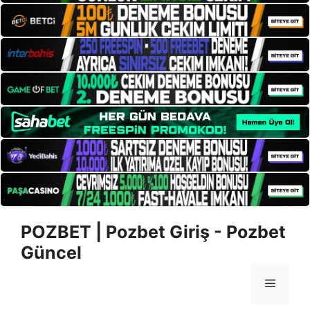
İçeriğe
POZBET | Pozbet Giriş - Pozbet
atla
Güncel
Menü