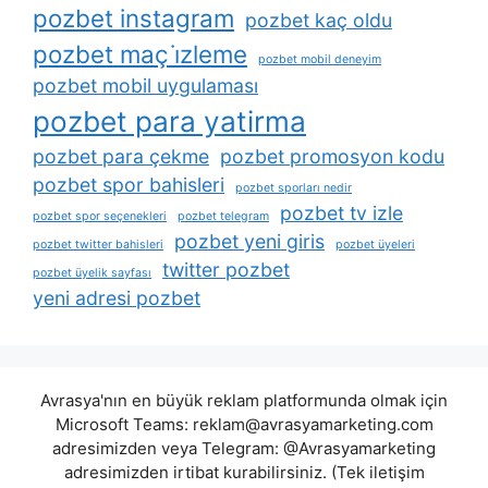
pozbet instagram
pozbet kaç oldu
pozbet maç i̇zleme
pozbet mobil deneyim
pozbet mobil uygulaması
pozbet para yatirma
pozbet para çekme
pozbet promosyon kodu
pozbet spor bahisleri
pozbet sporları nedir
pozbet tv izle
pozbet spor seçenekleri
pozbet telegram
pozbet yeni giris
pozbet twitter bahisleri
pozbet üyeleri
twitter pozbet
pozbet üyelik sayfası
yeni adresi pozbet
Avrasya'nın en büyük reklam platformunda olmak için
Microsoft Teams:
reklam@avrasyamarketing.com
adresimizden veya Telegram: @Avrasyamarketing
adresimizden irtibat kurabilirsiniz. (Tek iletişim